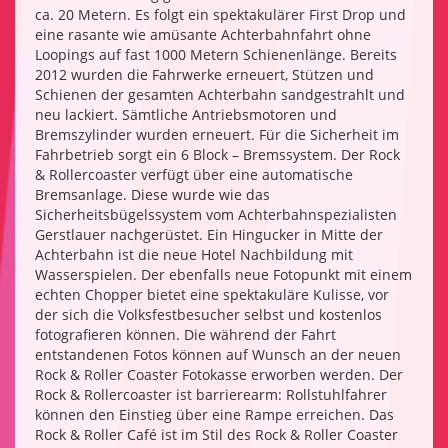
ca. 20 Metern. Es folgt ein spektakulärer First Drop und
eine rasante wie amüsante Achterbahnfahrt ohne
Loopings auf fast 1000 Metern Schienenlänge. Bereits
2012 wurden die Fahrwerke erneuert, Stützen und
Schienen der gesamten Achterbahn sandgestrahlt und
neu lackiert. Sämtliche Antriebsmotoren und
Bremszylinder wurden erneuert. Für die Sicherheit im
Fahrbetrieb sorgt ein 6 Block – Bremssystem. Der Rock
& Rollercoaster verfügt über eine automatische
Bremsanlage. Diese wurde wie das
Sicherheitsbügelssystem vom Achterbahnspezialisten
Gerstlauer nachgerüstet. Ein Hingucker in Mitte der
Achterbahn ist die neue Hotel Nachbildung mit
Wasserspielen. Der ebenfalls neue Fotopunkt mit einem
echten Chopper bietet eine spektakuläre Kulisse, vor
der sich die Volksfestbesucher selbst und kostenlos
fotografieren können. Die während der Fahrt
entstandenen Fotos können auf Wunsch an der neuen
Rock & Roller Coaster Fotokasse erworben werden. Der
Rock & Rollercoaster ist barrierearm: Rollstuhlfahrer
können den Einstieg über eine Rampe erreichen. Das
Rock & Roller Café ist im Stil des Rock & Roller Coaster